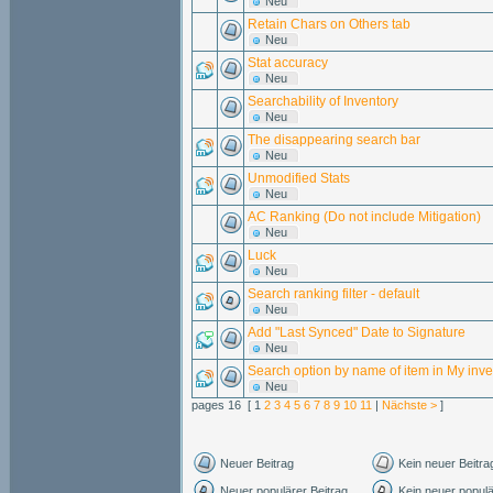
Neu
Retain Chars on Others tab
Neu
Stat accuracy
Neu
Searchability of Inventory
Neu
The disappearing search bar
Neu
Unmodified Stats
Neu
AC Ranking (Do not include Mitigation)
Neu
Luck
Neu
Search ranking filter - default
Neu
Add "Last Synced" Date to Signature
Neu
Search option by name of item in My inve
Neu
pages 16 [ 1
2
3
4
5
6
7
8
9
10
11
|
Nächste >
]
Neuer Beitrag
Kein neuer Beitra
Neuer populärer Beitrag
Kein neuer populä