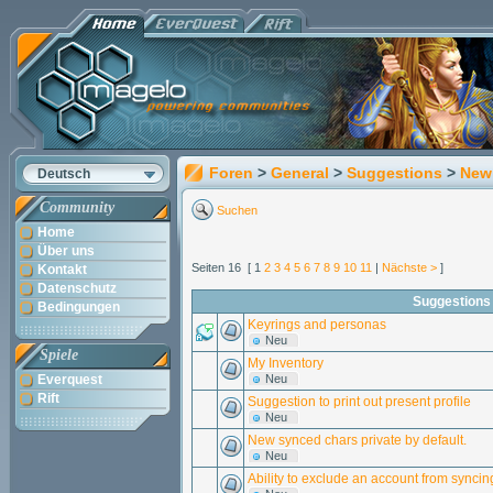
Foren
>
General
>
Suggestions
>
New
Deutsch
Community
Suchen
Home
Über uns
Seiten 16 [ 1
2
3
4
5
6
7
8
9
10
11
|
Nächste >
]
Kontakt
Datenschutz
Suggestions
Bedingungen
Keyrings and personas
Neu
Spiele
My Inventory
Everquest
Neu
Rift
Suggestion to print out present profile
Neu
New synced chars private by default.
Neu
Ability to exclude an account from syncin