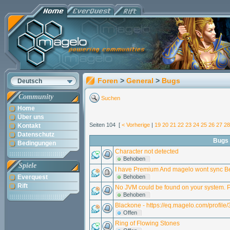
Foren
>
General
>
Bugs
Deutsch
Community
Suchen
Home
Über uns
Seiten 104 [
< Vorherige
|
19
20
21
22
23
24
25
26
27
28
Kontakt
Datenschutz
Bugs
Bedingungen
Character not detected
Behoben
Spiele
I have Premium And magelo wont sync B
Everquest
Behoben
Rift
No JVM could be found on your system.
Behoben
Blackone - https://eq.magelo.com/profil
Offen
Ring of Flowing Stones