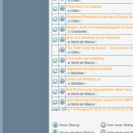
Offen
Char does not appear
Offen
Endowed Protector's Earring of Rallos Ze
Offen
Magelo Sync not showing logged in char
Gearbeitet
gear not showing up on character
Nicht ein Wanze
"No JVM could be found..." error when I t
Offen
Character not updating
Nicht ein Wanze
Signature background blank
Behoben
Guild not showing up
Behoben
Not All Accounts Appearing to allow Sync
Nicht ein Wanze
/sync/launcher/18/sync.launch?18.158
Nicht ein Wanze
pages 104 [
< Vorherige
|
19
20
21
22
23
24
25
26
27
28
Neuer Beitrag
Kein neuer Beitra
Neuer populärer Beitrag
Kein neuer populä