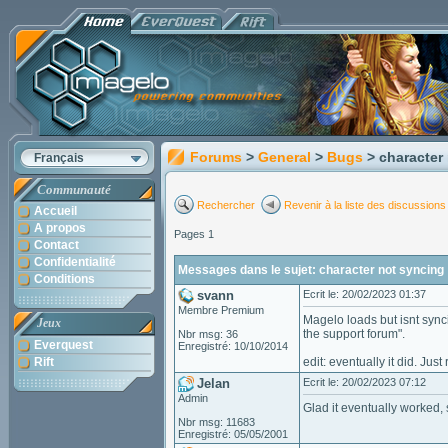
Forums
>
General
>
Bugs
> character
Français
Communauté
Rechercher
Revenir à la liste des discussions
Accueil
A propos
Pages 1
Contact
Confidentialité
Messages dans le sujet: character not syncing
Conditions
svann
Ecrit le: 20/02/2023 01:37
Membre Premium
Magelo loads but isnt synci
Jeux
the support forum".
Nbr msg: 36
Everquest
Enregistré: 10/10/2014
Rift
edit: eventually it did. Just
Jelan
Ecrit le: 20/02/2023 07:12
Admin
Glad it eventually worked, 
Nbr msg: 11683
Enregistré: 05/05/2001