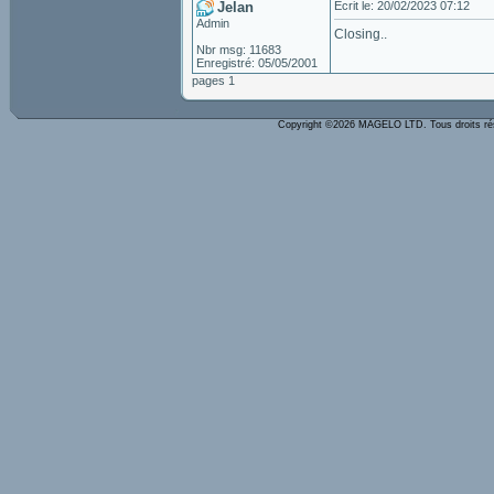
Jelan
Ecrit le: 20/02/2023 07:12
Admin
Closing..
Nbr msg: 11683
Enregistré: 05/05/2001
pages 1
Copyright ©2026 MAGELO LTD. Tous droits r