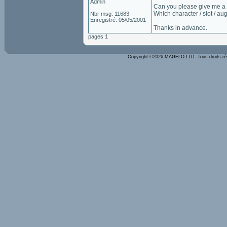
Admin
Can you please give me a b
Which character / slot / a
Nbr msg: 11683
Enregistré: 05/05/2001
Thanks in advance.
pages 1
Copyright ©2026 MAGELO LTD. Tous droits r