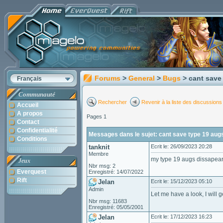
Forums
>
General
>
Bugs
> cant save
Français
Communauté
Rechercher
Revenir à la liste des discussions
Accueil
A propos
Pages 1
Contact
Confidentialité
Messages dans le sujet: cant save type 19 aug
Conditions
tanknit
Ecrit le: 26/09/2023 20:28
Membre
my type 19 augs dissapear i
Jeux
Nbr msg: 2
Everquest
Enregistré: 14/07/2022
Rift
Jelan
Ecrit le: 15/12/2023 05:10
Admin
Let me have a look, I will g
Nbr msg: 11683
Enregistré: 05/05/2001
Jelan
Ecrit le: 17/12/2023 16:23