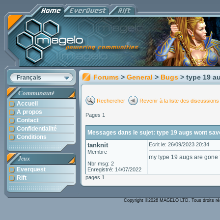
Forums
>
General
>
Bugs
> type 19 a
Français
Communauté
Rechercher
Revenir à la liste des discussions
Accueil
A propos
Pages 1
Contact
Confidentialité
Messages dans le sujet: type 19 augs wont sav
Conditions
tanknit
Ecrit le: 26/09/2023 20:34
Membre
my type 19 augs are gone f
Jeux
Nbr msg: 2
Everquest
Enregistré: 14/07/2022
Rift
pages 1
Copyright ©2026 MAGELO LTD. Tous droits r