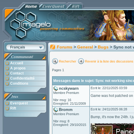
Forums
>
General
>
Bugs
> Sync not 
Français
Communauté
Rechercher
Revenir à la liste des discussions
Accueil
A propos
Pages 1
Contact
Confidentialité
Messages dans le sujet: Sync not working sinc
Conditions
ncskywarn
Ecrit le: 22/11/2025 03:59
Membre Premium
Game was hot patched on 
Jeux
Nbr msg: 16
Everquest
Enregistré: 21/11/2009
Rift
Bromm
Ecrit le: 24/11/2025 06:28
Membre Premium
Bump, it's now the 24th. I 
Nbr msg: 8
Enregistré: 29/10/2015