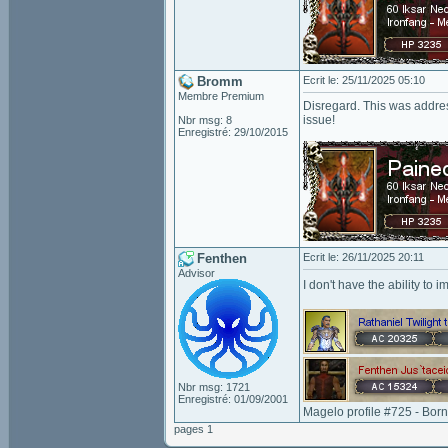
Bromm
Ecrit le: 25/11/2025 05:10
Membre Premium
Disregard. This was addres
issue!
Nbr msg: 8
Enregistré: 29/10/2015
Fenthen
Ecrit le: 26/11/2025 20:11
Advisor
I don't have the ability to
Nbr msg: 1721
Enregistré: 01/09/2001
Magelo profile #725 - Bor
pages 1