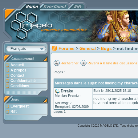
Forums
>
General
>
Bugs
> not findi
Français
Communauté
Rechercher
Revenir à la liste des discussions
Accueil
A propos
Pages 1
Contact
Confidentialité
Messages dans le sujet: not finding my charact
Conditions
Drrake
Ecrit le: 28/11/2025 15:10
Membre Premium
not finding my character af
Jeux
have not been able to updat
Nbr msg: 2
Everquest
Enregistré: 02/08/2009
Rift
pages 1
Copyright ©2026 MAGELO LTD. Tous droits r