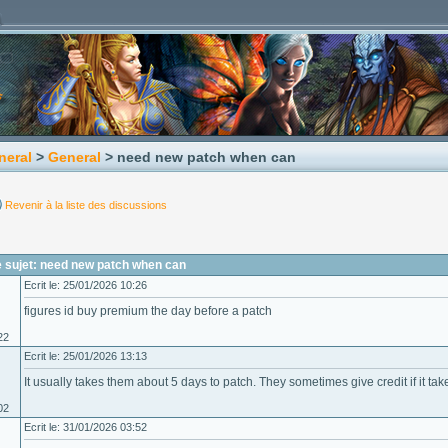
neral
>
General
> need new patch when can
Revenir à la liste des discussions
 sujet: need new patch when can
Ecrit le: 25/01/2026 10:26
figures id buy premium the day before a patch
22
Ecrit le: 25/01/2026 13:13
It usually takes them about 5 days to patch. They sometimes give credit if it tak
02
Ecrit le: 31/01/2026 03:52