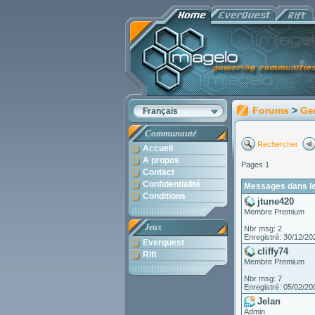
Forums
>
Ge
Français
Communauté
Rechercher
Accueil
A propos
Pages 1
Contact
Confidentialité
Messages dans le
Conditions
jtune420
Membre Premium
Jeux
Nbr msg: 2
Enregistré: 30/12/20
Everquest
cliffy74
Rift
Membre Premium
Nbr msg: 7
Enregistré: 05/02/20
Jelan
Admin