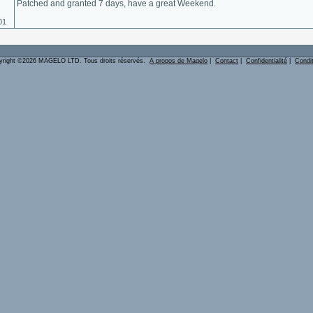
Patched and granted 7 days, have a great Weekend.
01
yright ©2026 MAGELO LTD. Tous droits réservés.
A propos de Magelo
|
Contact
|
Confidentialité
|
Condi