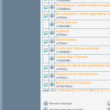
Nouvelle
Mini signature - number of stats to displa
Réalisée
My Collectibles -> Server appended to ch
Prevu
API for drop info
Nouvelle
Augments
Prevu
Illusion Keyring
Prevu
On why your Subs are way down.
Réalisée
Change Main Character
Nouvelle
Having cost, tribute and guildtributes fie
Prevu
Ranking sort by Total Spent AAs
Prevu
Item id on list of mob drops
Pas Prévu
pages 16 [
< Précédent
|
1
2
3
4
5
6
7
8
9
10
11
12
13
1
Nouveau message
Nouveau message populaire