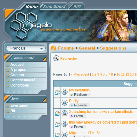
Forums
>
General
>
Suggestions
Français
Communauté
Rechercher
Accueil
A propos
Pages 16 [
< Précédent
|
1
2
3
4
5
6
7
8
9
10
11
12
13
1
Contact
Confidentialité
Sugges
Conditions
My inventory
Réalisée
Jeux
Purity
Everquest
Nouvelle
Rift
Searching for Items with certain effects
Prevu
this may already be covered & i just don't
Prevu
Migrate to HTML5!