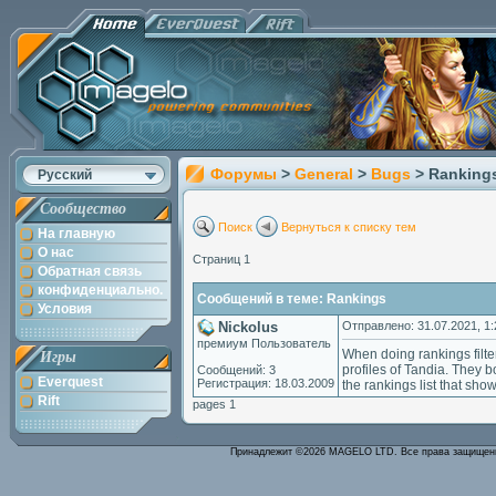
Форумы
>
General
>
Bugs
> Ranking
Русский
Сообщество
Поиск
Вернуться к списку тем
На главную
О нас
Страниц 1
Обратная связь
конфиденциально.
Сообщений в теме: Rankings
Условия
Nickolus
Отправлено: 31.07.2021, 1:
премиум Пользователь
When doing rankings filte
Игры
profiles of Tandia. They
Сообщений: 3
Everquest
Регистрация: 18.03.2009
the rankings list that sho
Rift
pages 1
Принадлежит ©2026 MAGELO LTD. Все права защище