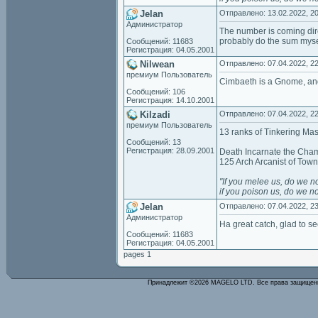
Jelan
Отправлено: 13.02.2022, 20
Администратор
The number is coming dire
probably do the sum myself
Сообщений: 11683
Регистрация: 04.05.2001
Nilwean
Отправлено: 07.04.2022, 22
премиум Пользователь
Cimbaeth is a Gnome, and 
Сообщений: 106
Регистрация: 14.10.2001
Kilzadi
Отправлено: 07.04.2022, 22
премиум Пользователь
13 ranks of Tinkering Ma
Сообщений: 13
Регистрация: 28.09.2001
Death Incarnate the Cham
125 Arch Arcanist of Tow
"If
you
melee
us,
do
we
n
if
you
poison
us,
do
we
no
Jelan
Отправлено: 07.04.2022, 23
Администратор
Ha great catch, glad to se
Сообщений: 11683
Регистрация: 04.05.2001
pages 1
Принадлежит ©2026 MAGELO LTD. Все права защище