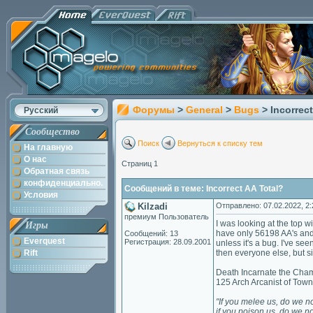
Форумы
>
General
>
Bugs
> Incorrec
Русский
Сообщество
Поиск
Вернуться к списку тем
На главную
О нас
Страниц 1
Обратная связь
конфиденциально.
Сообщений в теме: Incorrect AA Total?
Условия
Kilzadi
Отправлено: 07.02.2022, 2:
премиум Пользователь
I was looking at the top w
Игры
have only 56198 AA's and
Сообщений: 13
Everquest
Регистрация: 28.09.2001
unless it's a bug. I've s
Rift
then everyone else, but s
Death Incarnate the Cham
125 Arch Arcanist of Tow
"If
you
melee
us,
do
we
n
if
you
poison
us,
do
we
no