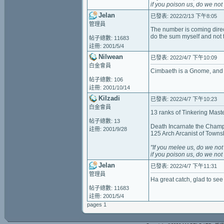
if
you
poison
us,
do
we
not
Jelan
已發表: 2022/2/13 下午8:05
管理員
The number is coming direct
do the sum myself and not tr
帖子總數: 11683
註冊: 2001/5/4
Nilwean
已發表: 2022/4/7 下午10:09
白金會員
Cimbaeth is a Gnome, and t
帖子總數: 106
註冊: 2001/10/14
Kilzadi
已發表: 2022/4/7 下午10:23
白金會員
13 ranks of Tinkering Mast
帖子總數: 13
Death Incarnate the Champ
註冊: 2001/9/28
125 Arch Arcanist of Towns
"If
you
melee
us,
do
we
not
if
you
poison
us,
do
we
not
Jelan
已發表: 2022/4/7 下午11:31
管理員
Ha great catch, glad to see
帖子總數: 11683
註冊: 2001/5/4
pages 1