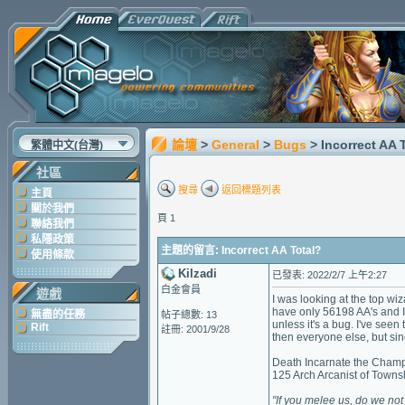
論壇
>
General
>
Bugs
> Incorrect AA 
繁體中文(台灣)
社區
搜尋
返回標題列表
主頁
關於我們
頁 1
聯絡我們
私隱政策
主題的留言: Incorrect AA Total?
使用條款
Kilzadi
已發表: 2022/2/7 上午2:27
白金會員
遊戲
I was looking at the top wi
have only 56198 AA's and I
無盡的任務
帖子總數: 13
unless it's a bug. I've see
Rift
註冊: 2001/9/28
then everyone else, but sin
Death Incarnate the Champ
125 Arch Arcanist of Towns
"If
you
melee
us,
do
we
not