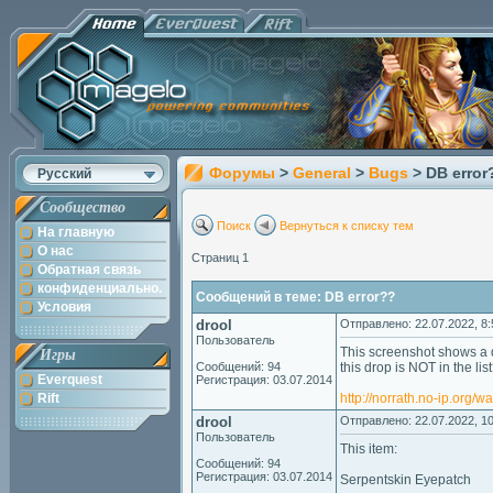
Форумы
>
General
>
Bugs
> DB error
Русский
Сообщество
Поиск
Вернуться к списку тем
На главную
О нас
Страниц 1
Обратная связь
конфиденциально.
Сообщений в теме: DB error??
Условия
drool
Отправлено: 22.07.2022, 8:
Пользователь
This screenshot shows a 
Игры
Сообщений: 94
this drop is NOT in the lis
Everquest
Регистрация: 03.07.2014
Rift
http://norrath.no-ip.org/
drool
Отправлено: 22.07.2022, 10
Пользователь
This item:
Сообщений: 94
Регистрация: 03.07.2014
Serpentskin Eyepatch