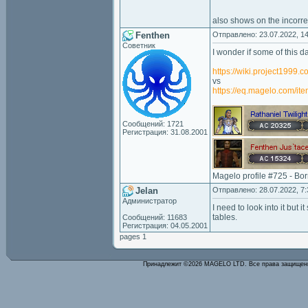
also shows on the incorre
Fenthen
Отправлено: 23.07.2022, 14
Советник
I wonder if some of this
https://wiki.project1999
vs
https://eq.magelo.com/it
Сообщений: 1721
Регистрация: 31.08.2001
Magelo profile #725 - Bo
Jelan
Отправлено: 28.07.2022, 7:
Администратор
I need to look into it but
tables.
Сообщений: 11683
Регистрация: 04.05.2001
pages 1
Принадлежит ©2026 MAGELO LTD. Все права защище