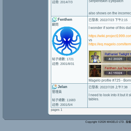
Serpentskin Eyepatch
註冊: 2014/7/3
also shows on the incorrec
Fenthen
已發表: 2022/7/23 下午2:15
顧問
I wonder if some of this d
https://wiki.project1999.
vs
https://eq.magelo.com/ite
帖子總數: 1721
註冊: 2001/8/31
Magelo profile #725 - Bor
Jelan
已發表: 2022/7/28 上午7:38
管理員
I need to look into it but 
tables.
帖子總數: 11683
註冊: 2001/5/4
pages 1
Copyright ©2026 MAGELO LTD