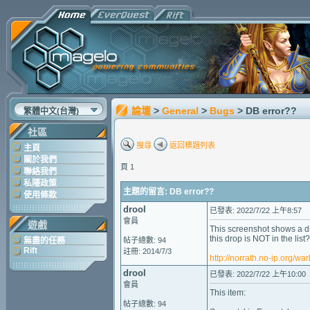
論壇
>
General
>
Bugs
> DB error??
繁體中文(台灣)
社區
搜尋
返回標題列表
主頁
關於我們
頁 1
聯絡我們
私隱政策
主題的留言: DB error??
使用條款
drool
已發表: 2022/7/22 上午8:57
會員
遊戲
This screenshot shows a d
this drop is NOT in the list?
無盡的任務
帖子總數: 94
Rift
註冊: 2014/7/3
http://norrath.no-ip.org/w
drool
已發表: 2022/7/22 上午10:00
會員
This item:
帖子總數: 94