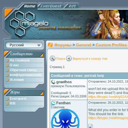
Форумы
>
General
>
Custom Profiles
Русский
Сообщество
Поиск
Вернуться к списку тем
На главную
О нас
Страниц 1
Обратная связь
конфиденциально.
Сообщений в теме: portrait help
Условия
graethos
Отправлено: 24.10.2022, 19
премиум Пользователь
won't let me upload this to
Игры
they were dead?) and that 
Сообщений: 5
Регистрация: 04.03.2008
https://tinypic.host/i/g02A
Everquest
Fenthen
Отправлено: 26.10.2022, 11
Rift
Советник
What did you enter in for 
This should be the link:
https://tinypic.host/imag