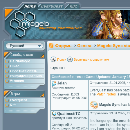
Форумы
>
General
>
Magelo Sync sta
Русский
Сообщество
Поиск
Вернуться к списку тем
На главную
О нас
Страниц 1
Обратная связь
конфиденциально.
Сообщений в теме: Game Updates: January 15
Условия
Jelan
Отправлено: 21.01.2025, 4:
Администратор
EverQuest has been patc
Игры
The
Patch Notes
is availa
Сообщений: 11683
Регистрация: 04.05.2001
Everquest
Magelo Sync has 
Rift
QualinestiTZ
Отправлено: 23.01.2025, 11
премиум Пользователь
I no longer get the error
zone I am in, but the sync
Сообщений: 3
Регистрация: 04.02.2014
only I am having the issue