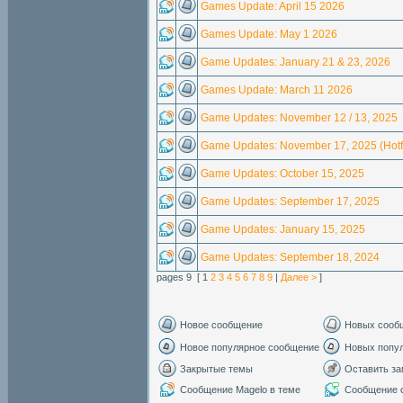
Games Update: April 15 2026
Games Update: May 1 2026
Game Updates: January 21 & 23, 2026
Games Update: March 11 2026
Game Updates: November 12 / 13, 2025
Game Updates: November 17, 2025 (Hotf
Game Updates: October 15, 2025
Game Updates: September 17, 2025
Game Updates: January 15, 2025
Game Updates: September 18, 2024
pages 9 [ 1
2
3
4
5
6
7
8
9
|
Далее >
]
Новое сообщение
Новых сооб
Новое популярное сообщение
Новых попу
Закрытые темы
Оставить за
Сообщение Magelo в теме
Сообщение с