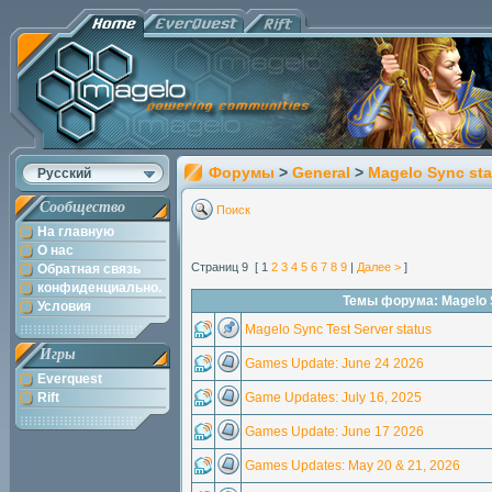
Форумы
>
General
>
Magelo Sync sta
Русский
Сообщество
Поиск
На главную
О нас
Страниц 9 [ 1
2
3
4
5
6
7
8
9
|
Далее >
]
Обратная связь
конфиденциально.
Темы форума: Magelo 
Условия
Magelo Sync Test Server status
Игры
Games Update: June 24 2026
Everquest
Rift
Game Updates: July 16, 2025
Games Update: June 17 2026
Games Updates: May 20 & 21, 2026