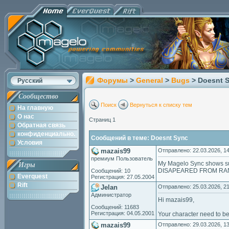
Форумы
>
General
>
Bugs
> Doesnt 
Русский
Сообщество
Поиск
Вернуться к списку тем
На главную
О нас
Страниц 1
Обратная связь
конфиденциально.
Сообщений в теме: Doesnt Sync
Условия
mazais99
Отправлено: 22.03.2026, 14
премиум Пользователь
My Magelo Sync shows suc
Игры
DISAPEARED FROM RA
Сообщений: 10
Everquest
Регистрация: 27.05.2004
Rift
Jelan
Отправлено: 25.03.2026, 21
Администратор
Hi mazais99,
Сообщений: 11683
Регистрация: 04.05.2001
Your character need to be
mazais99
Отправлено: 29.03.2026, 13