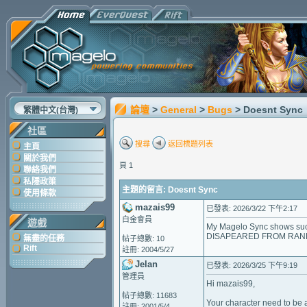
論壇
>
General
>
Bugs
> Doesnt Sync
繁體中文(台灣)
社區
搜尋
返回標題列表
主頁
關於我們
頁 1
聯絡我們
私隱政策
主題的留言: Doesnt Sync
使用條款
mazais99
已發表: 2026/3/22 下午2:17
白金會員
遊戲
My Magelo Sync shows succe
DISAPEARED FROM RAN
無盡的任務
帖子總數: 10
Rift
註冊: 2004/5/27
Jelan
已發表: 2026/3/25 下午9:19
管理員
Hi mazais99,
帖子總數: 11683
Your character need to be 
註冊: 2001/5/4