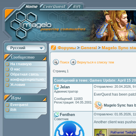
Форумы
>
General
>
Magelo Sync sta
Русский
Сообщество
Поиск
Вернуться к списку тем
На главную
О нас
Страниц 1
Обратная связь
конфиденциально.
Сообщений в теме: Games Update: April 15 2
Условия
Jelan
Отправлено: 20.04.2026, 9:
Администратор
EverQuest has been patch
Игры
Сообщений: 11683
Регистрация: 04.05.2001
Everquest
Magelo Sync has 
Rift
Fenthen
Отправлено: 01.05.2026, 11
Советник
Another client was pushed