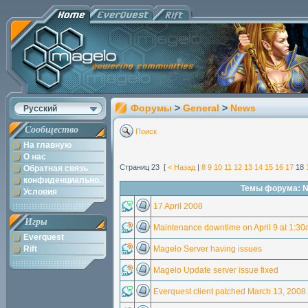
Форумы
>
General
>
News
Русский
Сообщество
Поиск
На главную
О нас
Страниц 23 [
< Назад
|
8
9
10
11
12
13
14
15
16
17
18
Обратная связь
конфиденциально.
Темы форума: 
Условия
17 April 2008
Игры
Maintenance downtime on April 9 at 1:3
Everquest
Rift
Magelo Server having issues
Magelo Update server issue fixed
Everquest client patched March 13, 2008