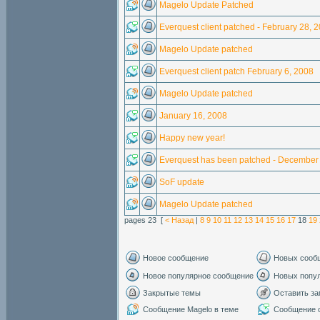
Magelo Update Patched
Everquest client patched - February 28, 
Magelo Update patched
Everquest client patch February 6, 2008
Magelo Update patched
January 16, 2008
Happy new year!
Everquest has been patched - December
SoF update
Magelo Update patched
pages 23 [
< Назад
|
8
9
10
11
12
13
14
15
16
17
18
19
Новое сообщение
Новых сооб
Новое популярное сообщение
Новых попу
Закрытые темы
Оставить за
Сообщение Magelo в теме
Сообщение с