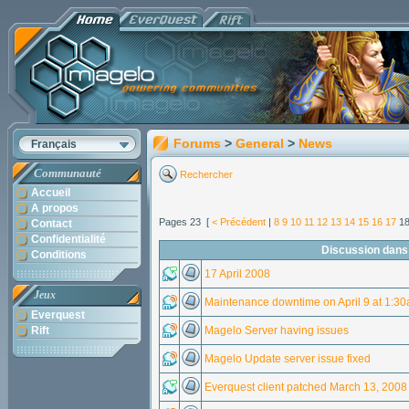
Forums
>
General
>
News
Français
Communauté
Rechercher
Accueil
A propos
Pages 23 [
< Précédent
|
8
9
10
11
12
13
14
15
16
17
1
Contact
Confidentialité
Discussion dans
Conditions
17 April 2008
Jeux
Maintenance downtime on April 9 at 1:3
Everquest
Rift
Magelo Server having issues
Magelo Update server issue fixed
Everquest client patched March 13, 2008