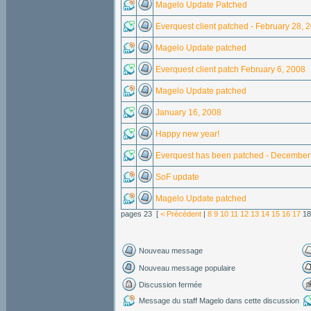
Magelo Update Patched
Everquest client patched - February 28, 
Magelo Update patched
Everquest client patch February 6, 2008
Magelo Update patched
January 16, 2008
Happy new year!
Everquest has been patched - December
SoF update
Magelo Update patched
pages 23 [
< Précédent
|
8
9
10
11
12
13
14
15
16
17
1
Nouveau message
Nouveau message populaire
Discussion fermée
Message du staff Magelo dans cette discussion