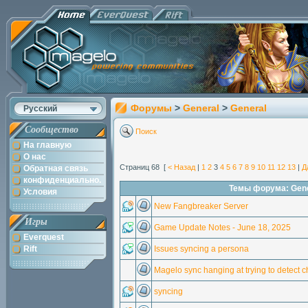
Форумы
>
General
>
General
Русский
Сообщество
Поиск
На главную
О нас
Страниц 68 [
< Назад
|
1
2
3
4
5
6
7
8
9
10
11
12
13
|
Д
Обратная связь
конфиденциально.
Темы форума: Gene
Условия
New Fangbreaker Server
Игры
Game Update Notes - June 18, 2025
Everquest
Rift
Issues syncing a persona
Magelo sync hanging at trying to detect c
syncing