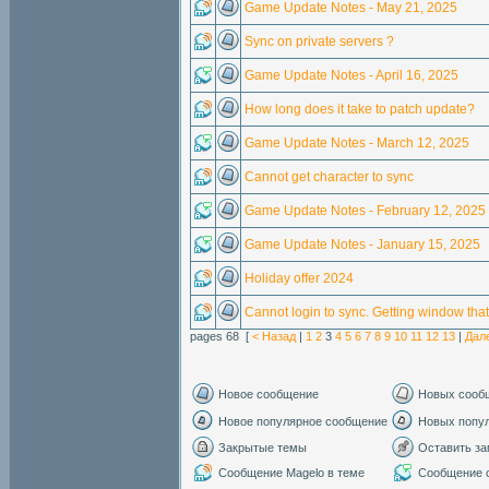
Game Update Notes - May 21, 2025
Sync on private servers ?
Game Update Notes - April 16, 2025
How long does it take to patch update?
Game Update Notes - March 12, 2025
Cannot get character to sync
Game Update Notes - February 12, 2025
Game Update Notes - January 15, 2025
Holiday offer 2024
Cannot login to sync. Getting window th
pages 68 [
< Назад
|
1
2
3
4
5
6
7
8
9
10
11
12
13
|
Дал
Новое сообщение
Новых сооб
Новое популярное сообщение
Новых попу
Закрытые темы
Оставить за
Сообщение Magelo в теме
Сообщение с