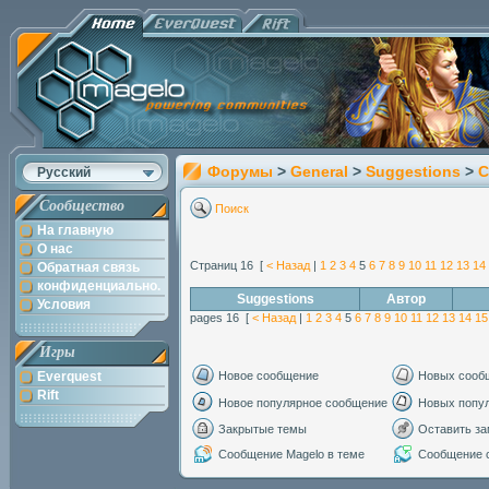
Форумы
>
General
>
Suggestions
>
C
Русский
Сообщество
Поиск
На главную
О нас
Страниц 16 [
< Назад
|
1
2
3
4
5
6
7
8
9
10
11
12
13
14
Обратная связь
конфиденциально.
Suggestions
Автор
Условия
pages 16 [
< Назад
|
1
2
3
4
5
6
7
8
9
10
11
12
13
14
15
Игры
Everquest
Новое сообщение
Новых сооб
Rift
Новое популярное сообщение
Новых попу
Закрытые темы
Оставить за
Сообщение Magelo в теме
Сообщение с