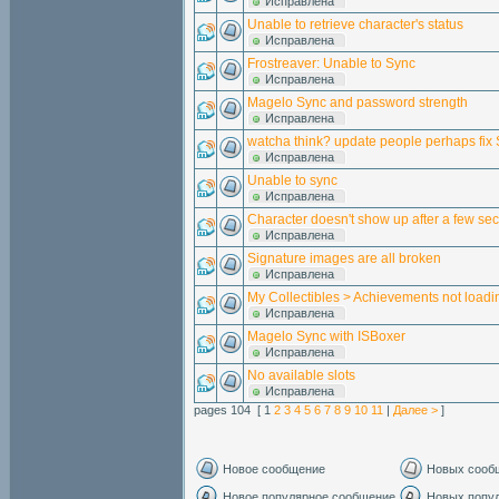
Исправлена
Unable to retrieve character's status
Исправлена
Frostreaver: Unable to Sync
Исправлена
Magelo Sync and password strength
Исправлена
watcha think? update people perhaps fix
Исправлена
Unable to sync
Исправлена
Character doesn't show up after a few se
Исправлена
Signature images are all broken
Исправлена
My Collectibles > Achievements not loadi
Исправлена
Magelo Sync with ISBoxer
Исправлена
No available slots
Исправлена
pages 104 [ 1
2
3
4
5
6
7
8
9
10
11
|
Далее >
]
Новое сообщение
Новых сооб
Новое популярное сообщение
Новых попу