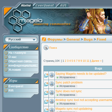
Форумы
>
General
>
Bugs
>
Fixed
Русский
Сообщество
Поиск
На главную
О нас
Страниц 104 [ 1
2
3
4
5
6
7
8
9
10
11
|
Далее >
]
Обратная связь
конфиденциально.
Bugs
Условия
Saying Magelo needs to be updated?
Исправлена
Игры
Sync patch problem
Everquest
Исправлена
Rift
Sync does not sync
Исправлена
desktop sync tool not accepting userna
Исправлена
Magelo sync not updateing