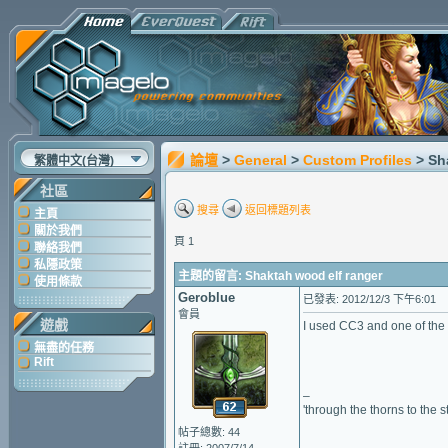
論壇
>
General
>
Custom Profiles
> Sh
繁體中文(台灣)
社區
搜尋
返回標題列表
主頁
關於我們
頁 1
聯絡我們
私隱政策
主題的留言: Shaktah wood elf ranger
使用條款
Geroblue
已發表: 2012/12/3 下午6:01
會員
遊戲
I used CC3 and one of the
無盡的任務
Rift
–
'through the thorns to the 
帖子總數: 44