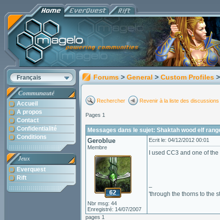
Forums
>
General
>
Custom Profiles
>
Français
Communauté
Rechercher
Revenir à la liste des discussions
Accueil
A propos
Pages 1
Contact
Confidentialité
Messages dans le sujet: Shaktah wood elf rang
Conditions
Geroblue
Ecrit le: 04/12/2012 00:01
Membre
I used CC3 and one of the
Jeux
Everquest
Rift
–
'through the thorns to the 
Nbr msg: 44
Enregistré: 14/07/2007
pages 1