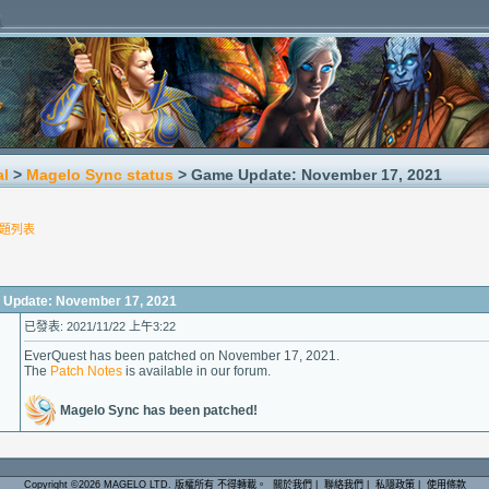
al
>
Magelo Sync status
> Game Update: November 17, 2021
題列表
date: November 17, 2021
已發表: 2021/11/22 上午3:22
EverQuest has been patched on November 17, 2021.
The
Patch Notes
is available in our forum.
Magelo Sync has been patched!
Copyright ©2026 MAGELO LTD. 版權所有 不得轉載。
關於我們
|
聯絡我們
|
私隱政策
|
使用條款