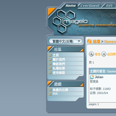
論壇
>
Gener
繁體中文(台灣)
社區
搜尋
返回標
主頁
關於我們
頁 1
聯絡我們
私隱政策
主題的留言: Game Up
使用條款
Jelan
管理員
遊戲
帖子總數: 11683
無盡的任務
註冊: 2001/5/4
Rift
pages 1