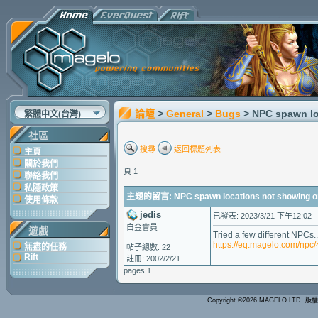
論壇
>
General
>
Bugs
> NPC spawn l
繁體中文(台灣)
社區
搜尋
返回標題列表
主頁
關於我們
頁 1
聯絡我們
私隱政策
主題的留言: NPC spawn locations not showing 
使用條款
jedis
已發表: 2023/3/21 下午12:02
白金會員
遊戲
Tried a few different NPCs..
https://eq.magelo.com/np
無盡的任務
帖子總數: 22
Rift
註冊: 2002/2/21
pages 1
Copyright ©2026 MAGELO LTD