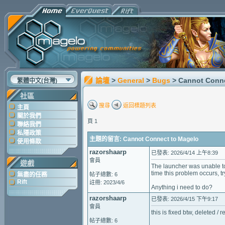
論壇
>
General
>
Bugs
> Cannot Conn
繁體中文(台灣)
社區
搜尋
返回標題列表
主頁
關於我們
頁 1
聯絡我們
私隱政策
主題的留言: Cannot Connect to Magelo
使用條款
razorshaarp
已發表: 2026/4/14 上午8:39
會員
遊戲
The launcher was unable to 
time this problem occurs, 
無盡的任務
帖子總數: 6
Rift
註冊: 2023/4/6
Anything i need to do?
razorshaarp
已發表: 2026/4/15 下午9:17
會員
this is fixed btw, deleted /
帖子總數: 6