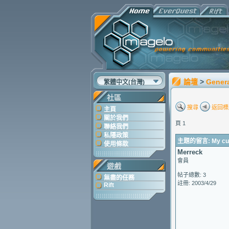
論壇
>
Gener
繁體中文(台灣)
社區
搜尋
返回標
主頁
關於我們
頁 1
聯絡我們
私隱政策
主題的留言: My cust
使用條款
Merreck
會員
遊戲
帖子總數: 3
無盡的任務
註冊: 2003/4/29
Rift