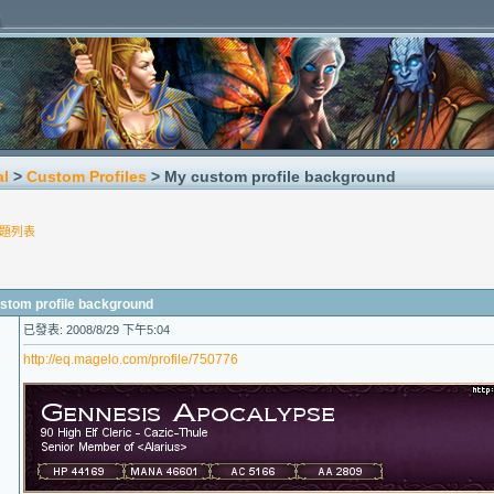
al
>
Custom Profiles
> My custom profile background
題列表
om profile background
已發表: 2008/8/29 下午5:04
http://eq.magelo.com/profile/750776