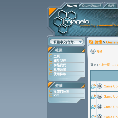
論壇
>
Gener
繁體中文(台灣)
社區
搜尋
主頁
關於我們
頁 9 [
< 上一頁
|
1
2
聯絡我們
私隱政策
使用條款
遊戲
Game Upd
無盡的任務
Rift
Game Upd
Game Upda
Game Upd