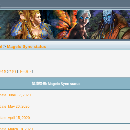
al
>
Magelo Sync status
3
4
5
6
7
8
9
|
下一頁 >
]
論壇標題: Magelo Sync status
ate: June 17, 2020
ate: May 20, 2020
te: April 15, 2020
ate: March 18, 2020