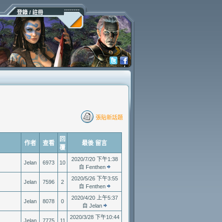
登錄 / 註冊
張貼新話題
回
作者
查看
最後 留言
覆
2020/7/20 下午1:38
Jelan
6973
10
自 Fenthen
2020/5/26 下午3:55
Jelan
7596
2
自 Fenthen
2020/4/20 上午5:37
Jelan
8078
0
自 Jelan
2020/3/28 下午10:44
Jelan
7775
11