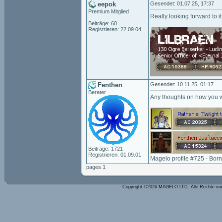
eepok
Gesendet: 01.07.25, 17:37
Premium Mitglied
Really looking forward to it
Beiträge: 60
Registrieren: 22.09.04
Fenthen
Gesendet: 10.11.25, 01:17
Berater
Any thoughts on how you 
Beiträge: 1721
Registrieren: 01.09.01
Magelo profile #725 - Bor
pages 1
Copyright ©2026 MAGELO LTD. Alle Rechte vo