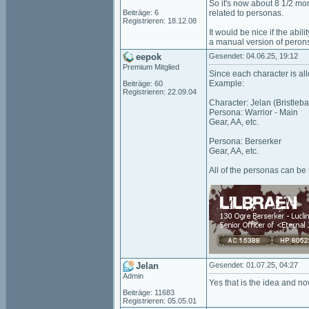
So it's now about 8 1/2 mo
Beiträge: 6
related to personas.
Registrieren: 18.12.08
It would be nice if the abi
a manual version of peron
eepok
Gesendet: 04.06.25, 19:12
Premium Mitglied
Since each character is all
Example:
Beiträge: 60
Registrieren: 22.09.04
Character: Jelan (Bristleb
Persona: Warrior - Main
Gear, AA, etc.
Persona: Berserker
Gear, AA, etc.
All of the personas can be 
Jelan
Gesendet: 01.07.25, 04:27
Admin
Yes that is the idea and no
Beiträge: 11683
Registrieren: 05.05.01