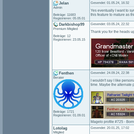
Jelan
Gesendet: 01.05.24, 16:32
Admin
Yes eventually I want to sy
this feature to mature as th
Beiträge: 11683
Registrieren: 05.05.01
Darkbishop99
Gesendet: 03.05.24, 22:32
Premium Mitglied
Thank you for the heads u
Beiträge: 12
Registrieren: 23.05.15
Fenthen
Gesendet: 24.09.24, 22:38
Berater
I wouldn't say I like pers
time. Maybe the alternate p
Beiträge: 1721
Registrieren: 01.09.01
Magelo profile #725 - Bor
Lotolag
Gesendet: 20.01.25, 17:02
Mitglied