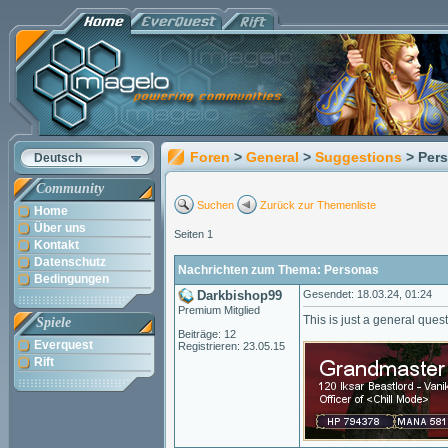
Foren
>
General
>
Suggestions
> Per
Deutsch
Community
Suchen
Zurück zur Themenliste
Home
Über uns
Seiten 1
Kontakt
Datenschutz
Nachrichten zum Thema: Personas
Bedingungen
Darkbishop99
Gesendet: 18.03.24, 01:24
Premium Mitglied
This is just a general ques
Spiele
Beiträge: 12
Everquest
Registrieren: 23.05.15
Rift