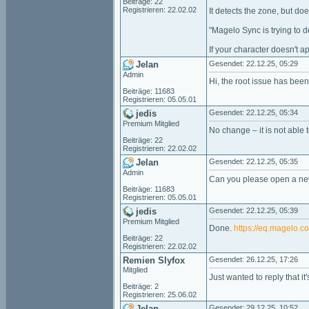
Beiträge: 22
Registrieren: 22.02.02
It detects the zone, but do
"Magelo Sync is trying to d
If your character doesn't a
Jelan
Gesendet: 22.12.25, 05:29
Admin
Hi, the root issue has been 
Beiträge: 11683
Registrieren: 05.05.01
jedis
Gesendet: 22.12.25, 05:34
Premium Mitglied
No change – it is not able 
Beiträge: 22
Registrieren: 22.02.02
Jelan
Gesendet: 22.12.25, 05:35
Admin
Can you please open a new
Beiträge: 11683
Registrieren: 05.05.01
jedis
Gesendet: 22.12.25, 05:39
Premium Mitglied
Done.
https://eq.magelo.
Beiträge: 22
Registrieren: 22.02.02
Remien Slyfox
Gesendet: 26.12.25, 17:26
Mitglied
Just wanted to reply that it
Beiträge: 2
Registrieren: 25.06.02
Jelan
Gesendet: 29.12.25, 10:52