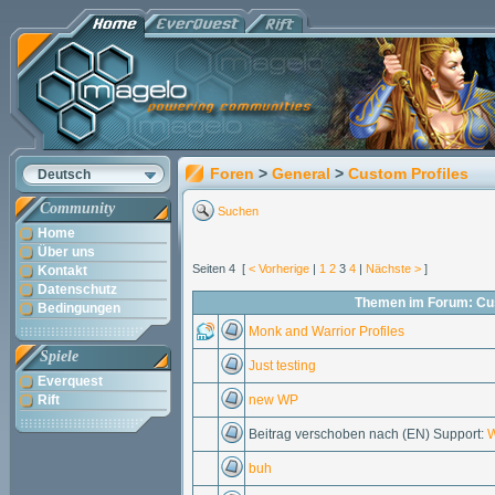
Foren
>
General
>
Custom Profiles
Deutsch
Community
Suchen
Home
Über uns
Seiten 4 [
< Vorherige
|
1
2
3
4
|
Nächste >
]
Kontakt
Datenschutz
Themen im Forum: Cus
Bedingungen
Monk and Warrior Profiles
Spiele
Just testing
Everquest
Rift
new WP
Beitrag verschoben nach (EN) Support:
W
buh