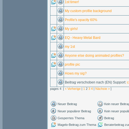
1st timer!
My custom profile background
Profile's opacity 60%
My girls!
EQ - Heavy Metal Bard
my 1st
Anyone else doing animated profiles?
profile pic
Hows my sig?
Beitrag verschoben nach (EN) Support:
c
pages 4 [
< Vorherige
|
1
2
3
4
|
Nächste >
]
Neuer Beitrag
Kein neuer Beitra
Neuer populärer Beitrag
Kein neuer populä
Gesperrtes Thema
Beitrag
Magelo-Beitrag zum Thema
Beraterbeitrag 