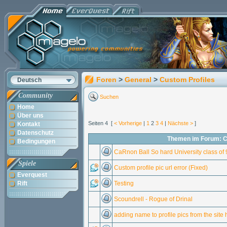
Foren
>
General
>
Custom Profiles
Deutsch
Community
Suchen
Home
Über uns
Seiten 4 [
< Vorherige
|
1
2
3
4
|
Nächste >
]
Kontakt
Datenschutz
Themen im Forum: C
Bedingungen
CaRnon Ball So hard University class of 
Spiele
Custom profile pic url error (Fixed)
Everquest
Rift
Testing
Scoundrell - Rogue of Drinal
adding name to profile pics from the site 