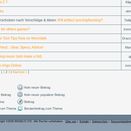
s 2 ?
Kil
es
aio
erschoben nach Vorschläge & Ideen:
Rift artifact syncing/tracking?
Twil
ta for others games?
ironn
 Tool Tips Now on Necrotalk
Drazz
iest....Gear, Specs, Advice!
Man
ing music (lets make a list)
g
e rings Online
ken
e
|
1
2
3
|
Nächste >
]
Kein neuer Beitrag
 Beitrag
Kein neuer populärer Beitrag
ema
Beitrag
 zum Thema
Beraterbeitrag zum Thema
right ©2026 MAGELO LTD. Alle Rechte vorbehalten.
Über uns
|
Kontakt
|
Datenschutz
|
Nutzungsbeding