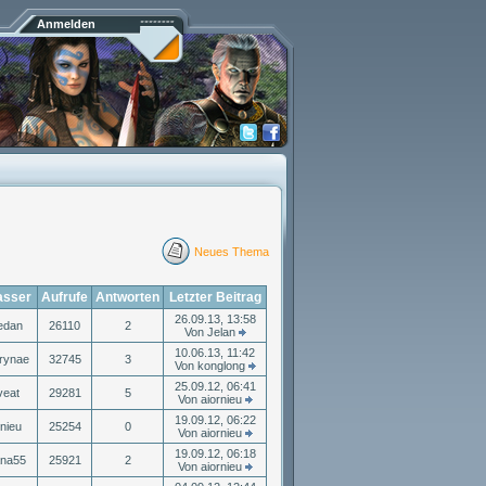
Anmelden
Neues Thema
asser
Aufrufe
Antworten
Letzter Beitrag
26.09.13, 13:58
yedan
26110
2
Von Jelan
10.06.13, 11:42
rynae
32745
3
Von konglong
25.09.12, 06:41
veat
29281
5
Von aiornieu
19.09.12, 06:22
rnieu
25254
0
Von aiornieu
19.09.12, 06:18
ana55
25921
2
Von aiornieu