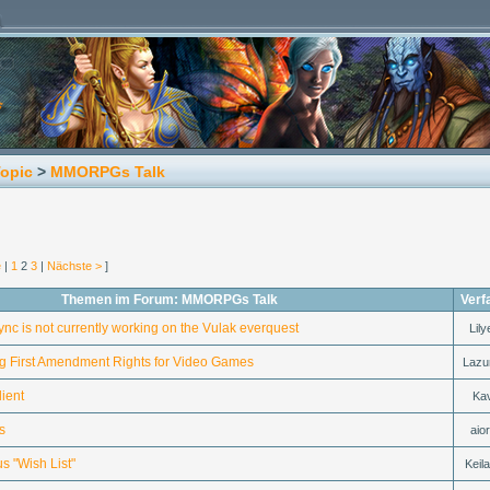
Topic
>
MMORPGs Talk
e
|
1
2
3
|
Nächste >
]
Themen im Forum: MMORPGs Talk
Verf
nc is not currently working on the Vulak everquest
Lil
g First Amendment Rights for Video Games
Lazu
ient
Ka
s
aio
s "Wish List"
Keil