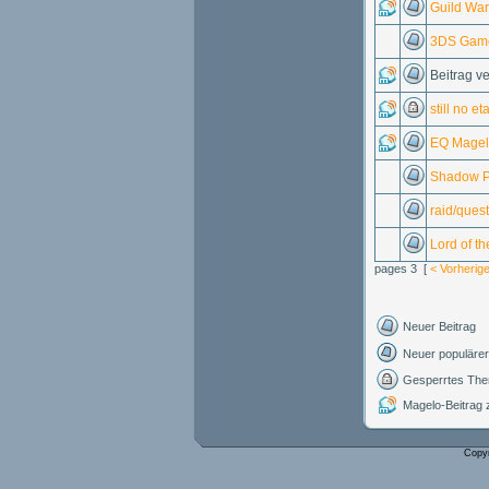
Guild War
3DS Gam
Beitrag v
still no e
EQ Magelo
Shadow Pr
raid/quest
Lord of th
pages 3 [
< Vorherig
Neuer Beitrag
Neuer populärer
Gesperrtes Th
Magelo-Beitrag
Copy