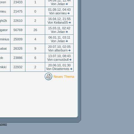
04.09.12, 12:44
goren
23433
1
Von Jelan
01.09.12, 04:43
rnieu
21475
0
Von aiornieu
16.04.12, 21:55
ight2k
22610
2
Von Keilana55
15.03.11, 02:42
igator
56769
26
Von Jelan
06.01.11, 03:11
minius
25009
4
Von Jelan
20.07.10, 02:05
abat
26326
9
Von afterburn
13.07.10, 08:43
pb
23886
6
Von carnusbull
20.06.10, 01:30
nikki
22932
2
Von Dktattertots
Neues Thema
ungen