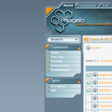
Foren
>
Off 
Deutsch
Community
Suchen
Home
Über uns
Seiten 3 [
< Vorherig
Kontakt
Datenschutz
Bedingungen
Magelo Sy
Spiele
Supportin
Everquest
Rift
SWTOR cl
Loot Rule
Copernicu