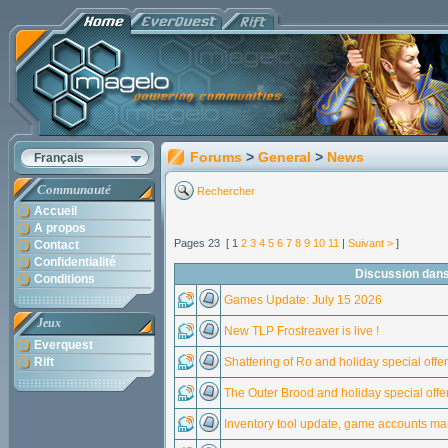
Forums
>
General
>
News
Français
Communauté
Rechercher
Accueil
A propos
Pages 23 [ 1
2
3
4
5
6
7
8
9
10
11
|
Suivant >
]
Contact
Confidentialité
Discussion dans
Conditions
Games Update: July 15 2026
Jeux
New TLP Frostreaver is live !
Everquest
Rift
Shattering of Ro​ and holiday special offer
The Outer Brood​ and holiday special offer
Inventory tool update, game accounts 