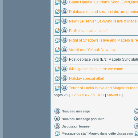
Game Update: Laurion's Song, EverQuest
Database related section tabs are premi
New TLP server Oakwynd is live & Magelo
Profile stats tab at last !
Night of Shadows is live and Magelo is re
Vaniki and Yelinak Now Live!
Post déplacé vers (EN) Magelo Sync stat
64bit game client, here we come
Holiday special offer!
Terror of Luclin is live and Magelo is read
pages 23 [ 1
2
3
4
5
6
7
8
9
10
11
|
Suivant >
]
Nouveau message
Nouveau message populaire
Discussion fermée
Message du staff Magelo dans cette discussion