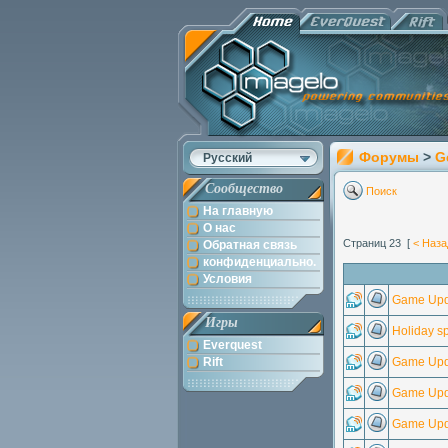
Форумы
>
G
Русский
Сообщество
Поиск
На главную
О нас
Страниц 23 [
< Наза
Обратная связь
конфиденциально.
Условия
Game Upda
Игры
Holiday sp
Everquest
Rift
Game Upd
Game Upd
Game Upda