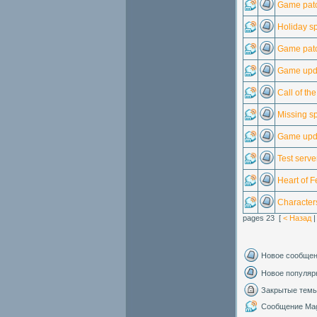
Game pat
Holiday sp
Game pat
Game upd
Call of t
Missing sp
Game upd
Test serv
Heart of F
Character
pages 23 [
< Назад
Новое сообще
Новое популяр
Закрытые тем
Сообщение Mag