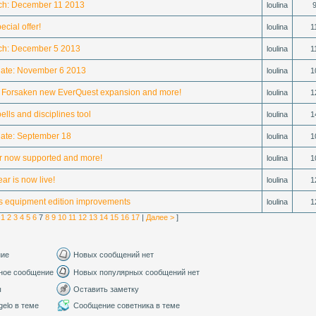
ch: December 11 2013
loulina
ecial offer!
loulina
1
ch: December 5 2013
loulina
1
ate: November 6 2013
loulina
1
he Forsaken new EverQuest expansion and more!
loulina
1
ells and disciplines tool
loulina
1
ate: September 18
loulina
1
er now supported and more!
loulina
1
ear is now live!
loulina
1
s equipment edition improvements
loulina
1
|
1
2
3
4
5
6
7
8
9
10
11
12
13
14
15
16
17
|
Далее >
]
ние
Новых сообщений нет
ное сообщение
Новых популярных сообщений нет
ы
Оставить заметку
elo в теме
Сообщение советника в теме