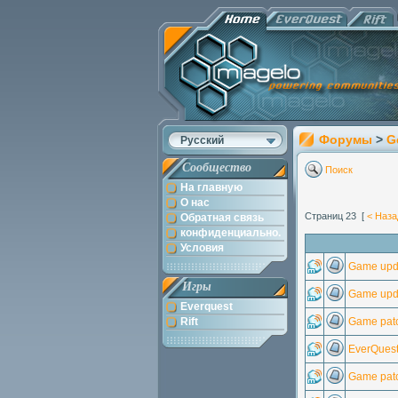
Форумы
>
G
Русский
Сообщество
Поиск
На главную
О нас
Страниц 23 [
< Наза
Обратная связь
конфиденциально.
Условия
Game upd
Игры
Game upda
Everquest
Rift
Game patc
EverQuest
Game patc