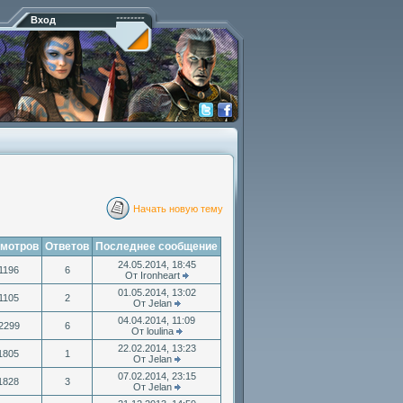
Вход
Начать новую тему
мотров
Ответов
Последнее сообщение
24.05.2014, 18:45
1196
6
От Ironheart
01.05.2014, 13:02
1105
2
От Jelan
04.04.2014, 11:09
2299
6
От loulina
22.02.2014, 13:23
1805
1
От Jelan
07.02.2014, 23:15
1828
3
От Jelan