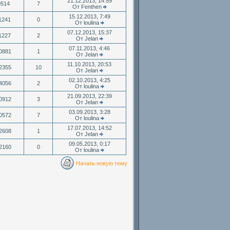
21.12.2013, 14:59
9514
7
От Fenthen
15.12.2013, 7:49
1241
0
От loulina
07.12.2013, 15:37
1227
2
От Jelan
07.11.2013, 4:46
0881
1
От Jelan
11.10.2013, 20:53
2355
10
От Jelan
02.10.2013, 4:25
4056
2
От loulina
21.09.2013, 22:39
0912
3
От Jelan
03.09.2013, 3:28
0572
7
От loulina
17.07.2013, 14:52
2608
1
От Jelan
09.05.2013, 0:17
2160
0
От loulina
Начать новую тему