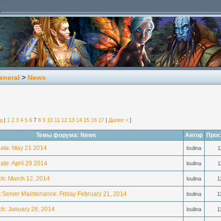
eneral
>
News
д
|
1
2
3
4
5
6
7
8
9
10
11
12
13
14
15
16
17
|
Далее >
]
Темы форума: News
Автор
Прос
ate: May 21 2014
loulina
1
te: April 29 2014
loulina
1
h: March 12, 2014
loulina
1
 Server Maintenance: Friday February 21, 2014
loulina
1
h: January 28, 2014
loulina
1