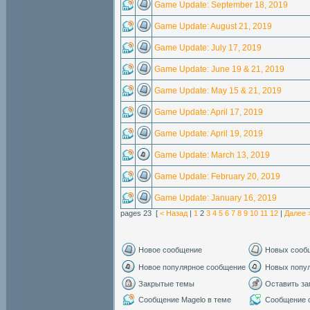
Game Update: September 18, 2019
Game Update: August 21, 2019
Game Update: July 17, 2019
Game Update: June 19 & 21, 2019
Game Update: May 15 & 21, 2019
Game Update: April 17, 2019
Game Update: April 19, 2019
Game Update: March 13, 2019
Game Update: February 20, 2019
Game Update: January 16, 2019
pages 23 [
< Назад
|
1
2
3
4
5
6
7
8
9
10
11
12
|
Далее 
Новое сообщение
Новых сооб
Новое популярное сообщение
Новых попу
Закрытые темы
Оставить за
Сообщение Magelo в теме
Сообщение с