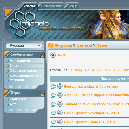
Форумы
>
General
>
News
Русский
Сообщество
Поиск
На главную
О нас
Страниц 23 [
< Назад
|
1
2
3
4
5
6
7
8
9
10
11
12
|
Дале
Обратная связь
конфиденциально.
Темы форума: 
Условия
Item tooltips update & RLS servers
Игры
Aradune / Rizlona support & our freemiun 
Everquest
Rift
Torment of Velious and holiday special off
Game Update: November 20, 2019
Game Update: October 16, 2019