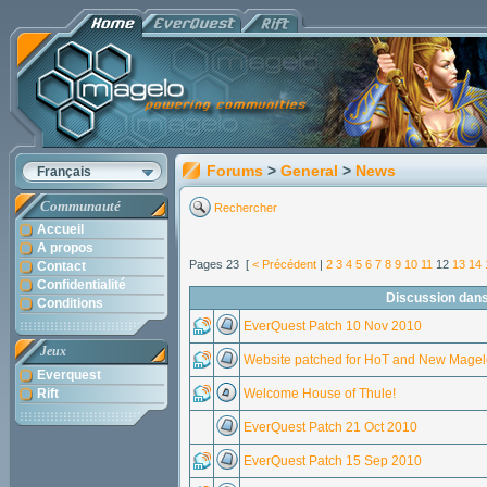
Forums
>
General
>
News
Français
Communauté
Rechercher
Accueil
A propos
Pages 23 [
< Précédent
|
2
3
4
5
6
7
8
9
10
11
12
13
14
Contact
Confidentialité
Discussion dans
Conditions
EverQuest Patch 10 Nov 2010
Jeux
Website patched for HoT and New Magel
Everquest
Rift
Welcome House of Thule!
EverQuest Patch 21 Oct 2010
EverQuest Patch 15 Sep 2010