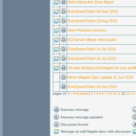
New Interactive Zone Maps!
EverQuest Patch 08 Sep 2010
EverQuest Patch 18 Aug 2010
New Premium services
EQ Server Merge minor patch
EverQuest Patch 14 Jul 2010
EverQuest Patch 28 Jul 2010
30 new background images for your profil
Minor Magelo Sync update 11 Jun 2010
EverQuest Patch 09 Jun 2010
pages 23 [
< Précédent
|
2
3
4
5
6
7
8
9
10
11
12
13
14
Nouveau message
Nouveau message populaire
Discussion fermée
Message du staff Magelo dans cette discussion